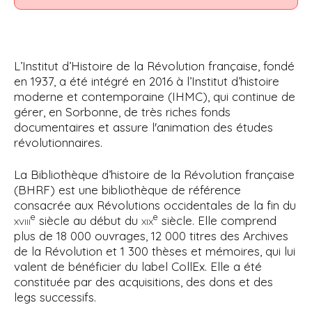
i
p
a
l
L’Institut d’Histoire de la Révolution française, fondé
en 1937, a été intégré en 2016 à l’Institut d’histoire
moderne et contemporaine (IHMC), qui continue de
gérer, en Sorbonne, de très riches fonds
documentaires et assure l'animation des études
révolutionnaires.
La Bibliothèque d’histoire de la Révolution française
(BHRF) est une bibliothèque de référence
consacrée aux Révolutions occidentales de la fin du
e
e
xviii
siècle au début du
xix
siècle. Elle comprend
plus de 18 000 ouvrages, 12 000 titres des Archives
de la Révolution et 1 300 thèses et mémoires, qui lui
valent de bénéficier du label CollEx. Elle a été
constituée par des acquisitions, des dons et des
legs successifs.