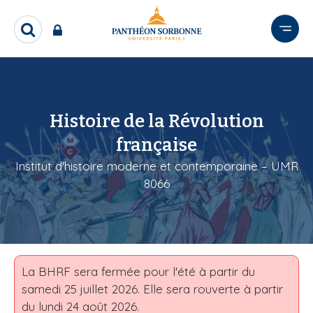
A
l
R
l
e
e
c
r
h
e
a
r
u
Histoire de la Révolution
c
c
h
française
o
e
n
r
Institut d'histoire moderne et contemporaine – UMR
t
8066
e
n
u
p
r
La BHRF sera fermée pour l'été à partir du
i
samedi 25 juillet 2026. Elle sera rouverte à partir
n
du lundi 24 août 2026.
c