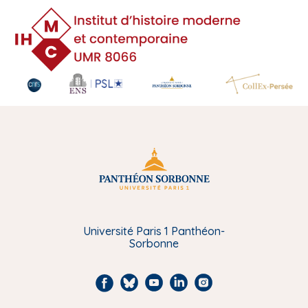
Université Paris 1 Panthéon-
Sorbonne
F
B
Y
L
I