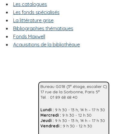
'
Les catalogues
i
A
Les fonds spécialisés
r
p
i
La littérature grise
a
a
l
Bibliographies thématiques
n
e
Fonds Maxwell
Acquisitions de la bibliothèque
e
Bureau G018 (3
étage, escalier C)
e
17 rue de la Sorbonne, Paris 5
Tél. : 01 89 68 68 40
Lundi :
9 h 30 - 13 h, 14 h – 17 h 30
Mercredi :
9 h 30 - 12 h 30
Jeudi :
9 h 30 - 13 h, 14 h – 17 h 30
Vendredi :
9 h 30 - 12 h 30