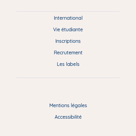
i
e
International
d
Vie étudiante
d
Inscriptions
e
Recrutement
p
Les labels
a
g
e
F
Mentions légales
R
Accessibilité